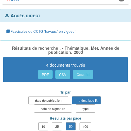
Accès direct
Fascicules du CCTG "travaux" en vigueur
Résultats de recherche : - Thématique: Mer, Année de
publication: 2003
4 documents trouvés
PDF
CSV
Courriel
Tri par
date de publication
thématique
date de signature
type
Résultats par page
10
25
50
100