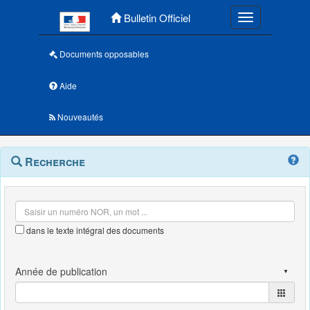
Menu principal
Bulletin Officiel
Toggle navigatio
Documents opposables
Aide
Nouveautés
Navigation
Menu
Recherche
contextuel
et
outils
annexes
dans le texte intégral des documents