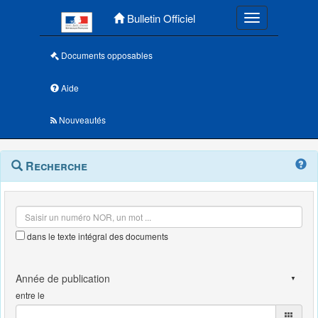
Menu principal
Bulletin Officiel
Toggle navigatio
Documents opposables
Aide
Nouveautés
Navigation
Menu
Recherche
contextuel
et
outils
annexes
dans le texte intégral des documents
entre le