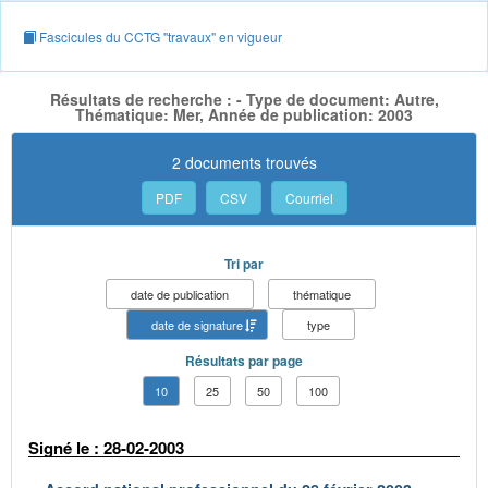
Fascicules du CCTG "travaux" en vigueur
Résultats de recherche : - Type de document: Autre,
Thématique: Mer, Année de publication: 2003
2 documents trouvés
PDF
CSV
Courriel
Tri par
date de publication
thématique
date de signature
type
Résultats par page
10
25
50
100
Signé le : 28-02-2003