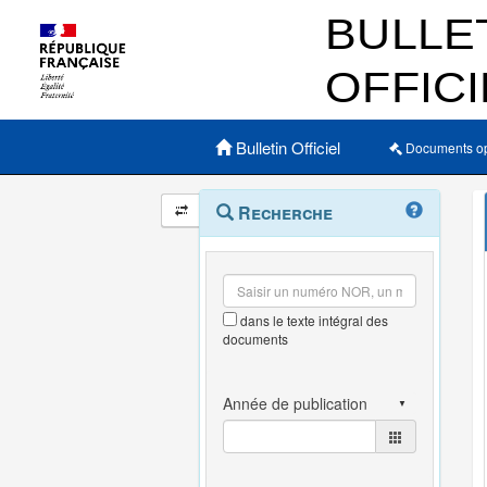
Menu principal
Bulletin Officiel
Documents o
Navigation
Menu
Recherche
contextuel
et
outils
annexes
dans le texte intégral des
documents