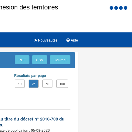
Menu
d'accessi
Nouveautés
Aide
PDF
CSV
Courriel
Résultats par page
10
25
50
100
 titre du décret n° 2010-708 du
s.
ate de publication : 05-08-2026