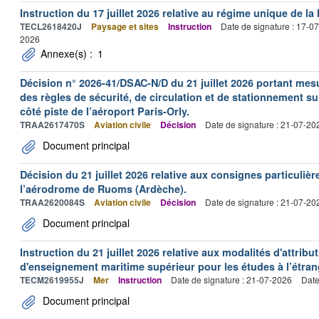
Instruction du 17 juillet 2026 relative au régime unique de la 
TECL2618420J
Paysage et sites
Instruction
Date de signature : 17-0
2026
Annexe(s) :
1
Décision n° 2026-41/DSAC-N/D du 21 juillet 2026 portant mesu
des règles de sécurité, de circulation et de stationnement s
côté piste de l’aéroport Paris-Orly.
TRAA2617470S
Aviation civile
Décision
Date de signature : 21-07-20
Document principal
Décision du 21 juillet 2026 relative aux consignes particulièr
l’aérodrome de Ruoms (Ardèche).
TRAA2620084S
Aviation civile
Décision
Date de signature : 21-07-20
Document principal
Instruction du 21 juillet 2026 relative aux modalités d'attrib
d'enseignement maritime supérieur pour les études à l’étran
TECM2619955J
Mer
Instruction
Date de signature : 21-07-2026
Date
Document principal