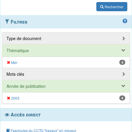
Rechercher
Filtres
Type de document
Thématique
Mer
4
Mots clés
Année de publication
2003
4
Accès direct
Fascicules du CCTG "travaux" en vigueur