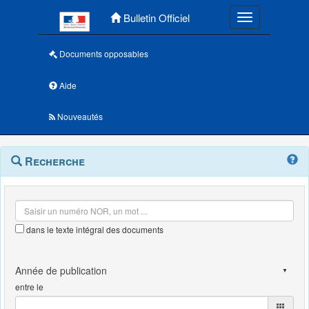
Menu principal
Bulletin Officiel
Toggle navigatio
Documents opposables
Aide
Nouveautés
Navigation
Menu
Recherche
contextuel
et
outils
annexes
dans le texte intégral des documents
entre le