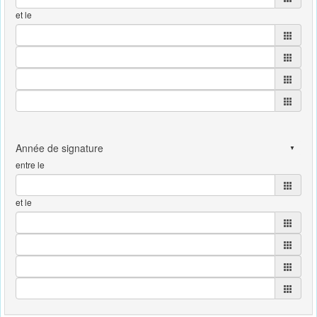
et le
entre le
et le