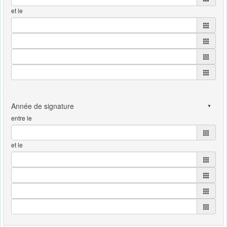
et le
entre le
et le