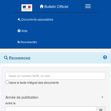
Menu principal
Bulletin Officiel
Toggle navigatio
Documents opposables
Aide
Nouveautés
Navigation
Menu
Recherche
contextuel
et
outils
annexes
dans le texte intégral des documents
entre le