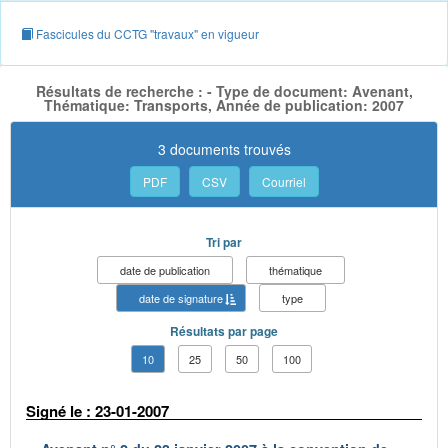
Fascicules du CCTG "travaux" en vigueur
Résultats de recherche : - Type de document: Avenant,
Thématique: Transports, Année de publication: 2007
3 documents trouvés
PDF
CSV
Courriel
Tri par
date de publication
thématique
date de signature
type
Résultats par page
10
25
50
100
Signé le : 23-01-2007