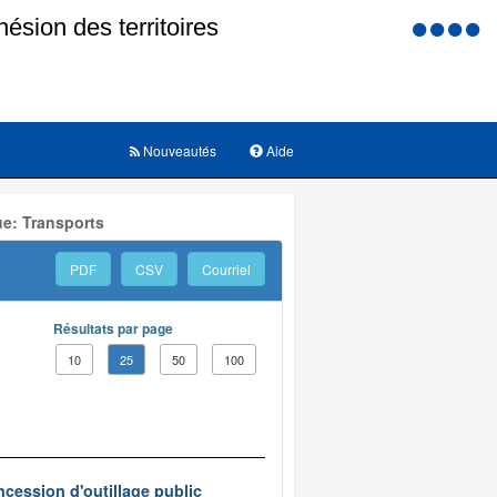
Menu
d'accessi
Nouveautés
Aide
ue: Transports
PDF
CSV
Courriel
Résultats par page
10
25
50
100
ncession d'outillage public