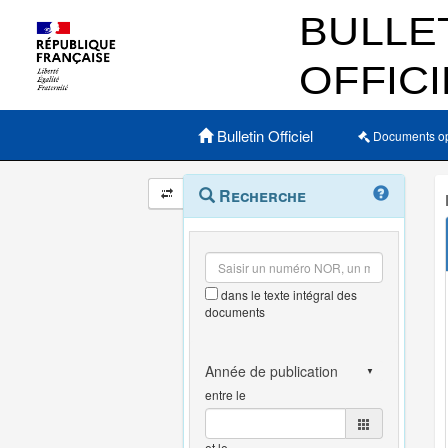
Menu principal
Bulletin Officiel
Documents o
Navigation
Menu
Recherche
contextuel
et
outils
annexes
dans le texte intégral des
documents
entre le
et le