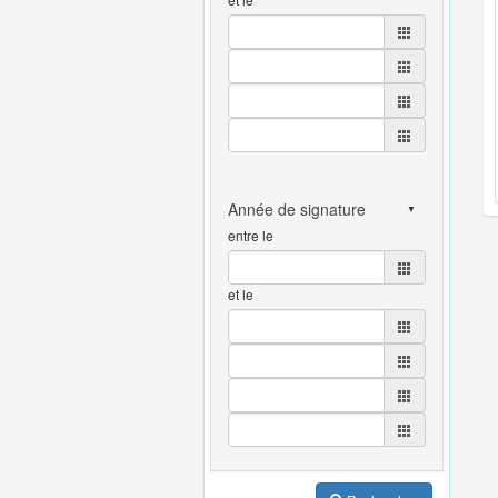
entre le
et le