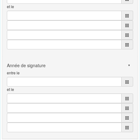
et le
entre le
et le