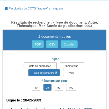
Fascicules du CCTG "travaux" en vigueur
Résultats de recherche : - Type de document: Autre,
Thématique: Mer, Année de publication: 2003
2 documents trouvés
PDF
CSV
Courriel
Tri par
date de publication
thématique
date de signature
type
Résultats par page
10
25
50
100
Signé le : 28-02-2003