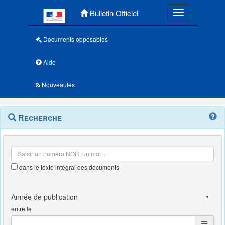
Menu principal
Bulletin Officiel
Toggle navigatio
Documents opposables
Aide
Nouveautés
Navigation
Menu
Recherche
contextuel
et
outils
annexes
dans le texte intégral des documents
entre le