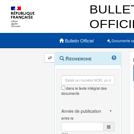
Menu principal
Bulletin Officiel
Documents o
Navigation
Menu
Recherche
contextuel
et
outils
annexes
dans le texte intégral des
documents
entre le
et le