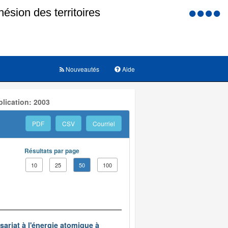
Menu
d'accessi
Nouveautés
Aide
lication: 2003
PDF
CSV
Courriel
Résultats par page
10
25
50
100
ariat à l'énergie atomique à