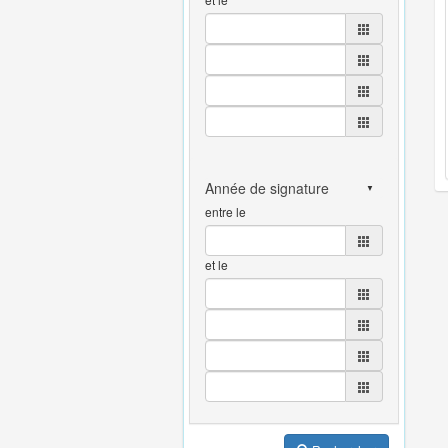
entre le
et le