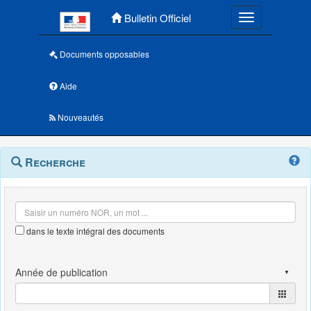
Menu principal
Bulletin Officiel
Toggle navigatio
Documents opposables
Aide
Nouveautés
Navigation
Menu
Recherche
contextuel
et
outils
annexes
dans le texte intégral des documents