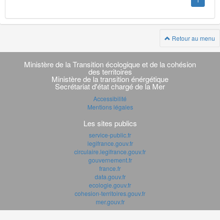
1
Retour au menu
Navigation
transverse
Ministère de la Transition écologique et de la cohésion
des territoires
Ministère de la transition énérgétique
Secrétariat d'état chargé de la Mer
Accessibilité
Mentions légales
Les sites publics
service-public.fr
legifrance.gouv.fr
circulaire.legifrance.gouv.fr
gouvernement.fr
france.fr
data.gouv.fr
ecologie.gouv.fr
cohesion-territoires.gouv.fr
mer.gouv.fr