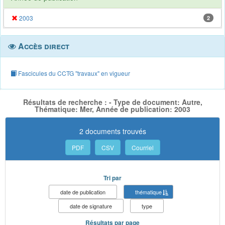
2003
2
Accès direct
Fascicules du CCTG "travaux" en vigueur
Résultats de recherche : - Type de document: Autre,
Thématique: Mer, Année de publication: 2003
2 documents trouvés
PDF
CSV
Courriel
Tri par
date de publication
thématique
date de signature
type
Résultats par page