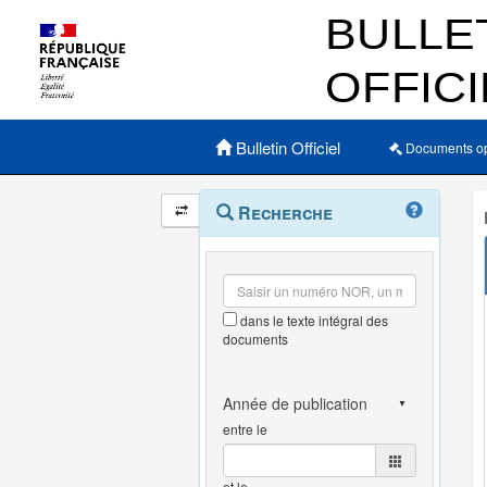
Menu principal
Bulletin Officiel
Documents o
Navigation
Menu
Recherche
contextuel
et
outils
annexes
dans le texte intégral des
documents
entre le
et le