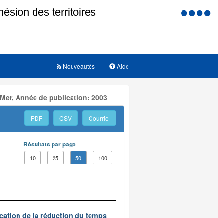
Menu
d'accessi
Nouveautés
Aide
 Mer, Année de publication: 2003
PDF
CSV
Courriel
Résultats par page
10
25
50
100
ication de la réduction du temps