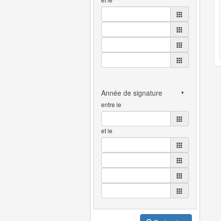
entre le
et le