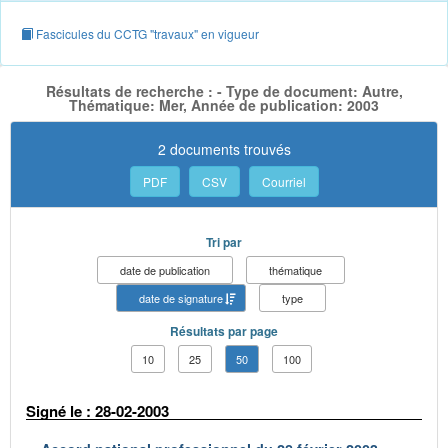
Fascicules du CCTG "travaux" en vigueur
Résultats de recherche : - Type de document: Autre,
Thématique: Mer, Année de publication: 2003
2 documents trouvés
PDF
CSV
Courriel
Tri par
date de publication
thématique
date de signature
type
Résultats par page
10
25
50
100
Signé le : 28-02-2003