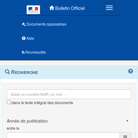
Menu principal
Bulletin Officiel
Toggle navigatio
Documents opposables
Aide
Nouveautés
Navigation
Menu
Recherche
contextuel
et
outils
annexes
dans le texte intégral des documents
entre le