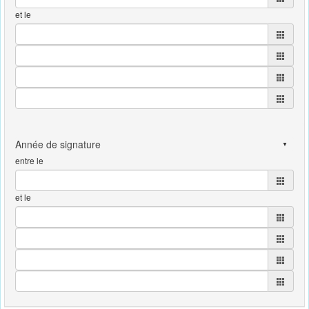
et le
entre le
et le