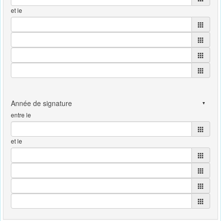
et le
entre le
et le