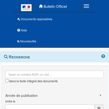
Menu principal
Bulletin Officiel
Toggle navigatio
Documents opposables
Aide
Nouveautés
Navigation
Menu
Recherche
contextuel
et
outils
annexes
dans le texte intégral des documents
entre le