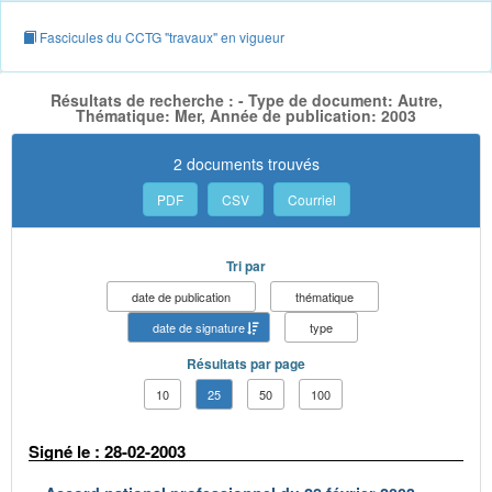
Fascicules du CCTG "travaux" en vigueur
Résultats de recherche : - Type de document: Autre,
Thématique: Mer, Année de publication: 2003
2 documents trouvés
PDF
CSV
Courriel
Tri par
date de publication
thématique
date de signature
type
Résultats par page
10
25
50
100
Signé le : 28-02-2003