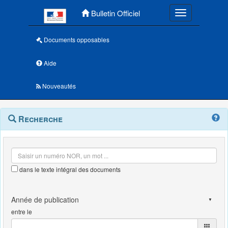
Menu principal
Bulletin Officiel
Toggle navigatio
Documents opposables
Aide
Nouveautés
Navigation
Menu
Recherche
contextuel
et
outils
annexes
dans le texte intégral des documents
entre le