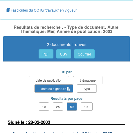
Fascicules du CCTG "travaux" en vigueur
Résultats de recherche : - Type de document: Autre,
Thématique: Mer, Année de publication: 2003
2 documents trouvés
PDF
CSV
Courriel
Tri par
date de publication
thématique
date de signature
type
Résultats par page
10
25
50
100
Signé le : 28-02-2003