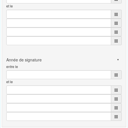
et le
entre le
et le