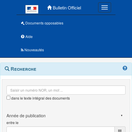
Menu principal
Bulletin Officiel
Toggle navigatio
Documents opposables
Aide
Nouveautés
Navigation
Menu
Recherche
contextuel
et
outils
annexes
dans le texte intégral des documents
entre le