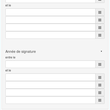
et le
entre le
et le