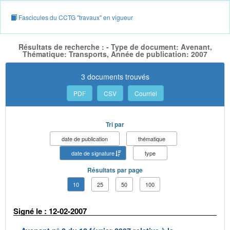
Fascicules du CCTG "travaux" en vigueur
Résultats de recherche : - Type de document: Avenant,
Thématique: Transports, Année de publication: 2007
3 documents trouvés
PDF
CSV
Courriel
Tri par
date de publication
thématique
date de signature
type
Résultats par page
10
25
50
100
Signé le : 12-02-2007