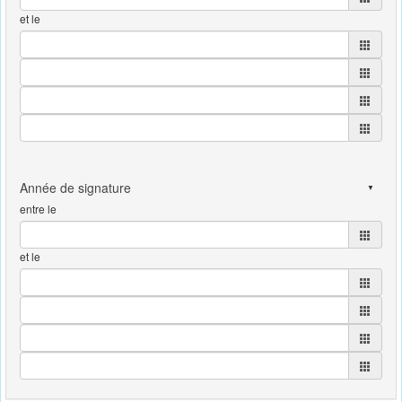
et le
entre le
et le