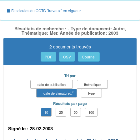
Fascicules du CCTG "travaux" en vigueur
Résultats de recherche : - Type de document: Autre,
Thématique: Mer, Année de publication: 2003
2 documents trouvés
PDF
CSV
Courriel
Tri par
date de publication
thématique
date de signature
type
Résultats par page
10
25
50
100
Signé le : 28-02-2003