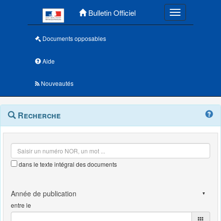
Menu principal
Bulletin Officiel
Toggle navigatio
Documents opposables
Aide
Nouveautés
Navigation
Menu
Recherche
contextuel
et
outils
annexes
dans le texte intégral des documents
entre le