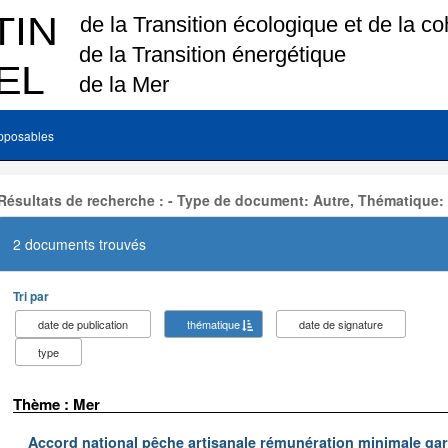
pposables
Résultats de recherche : - Type de document: Autre, Thématique:
2 documents trouvés
Tri par
date de publication
thématique
date de signature
type
Thème : Mer
Accord national pêche artisanale rémunération minimale ga