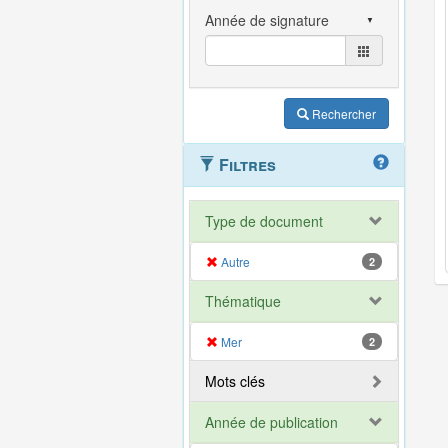
Rechercher
Filtres
Type de document
Autre
2
Thématique
Mer
2
Mots clés
Année de publication