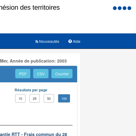
Menu
d'accessi
Nouveautés
Aide
 Mer, Année de publication: 2003
PDF
CSV
Courriel
Résultats par page
10
25
50
100
rantie RTT - Frais commun du 28