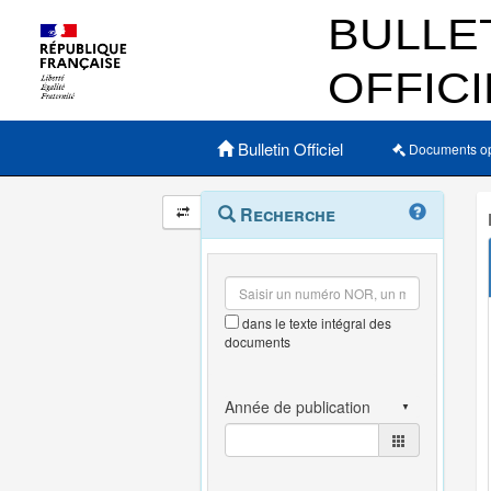
Menu principal
Bulletin Officiel
Documents o
Navigation
Menu
Recherche
contextuel
et
outils
annexes
dans le texte intégral des
documents