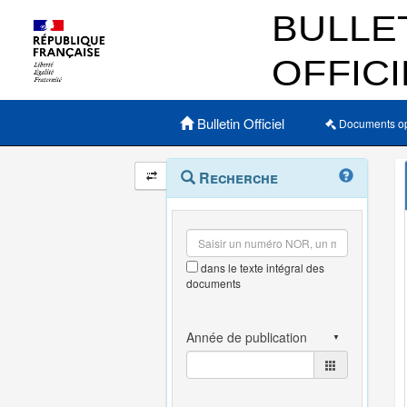
Menu principal
Bulletin Officiel
Documents o
Navigation
Menu
Recherche
contextuel
et
outils
annexes
dans le texte intégral des
documents