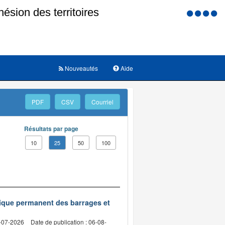
Menu
d'accessi
Nouveautés
Aide
PDF
CSV
Courriel
Résultats par page
10
25
50
100
nique permanent des barrages et
2-07-2026
Date de publication : 06-08-