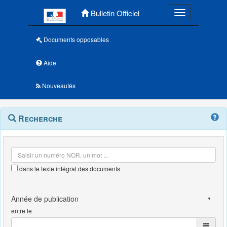
Menu principal
Bulletin Officiel
Toggle navigatio
Documents opposables
Aide
Nouveautés
Navigation
Menu
Recherche
contextuel
et
outils
annexes
dans le texte intégral des documents
entre le