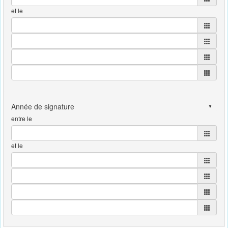
et le
entre le
et le