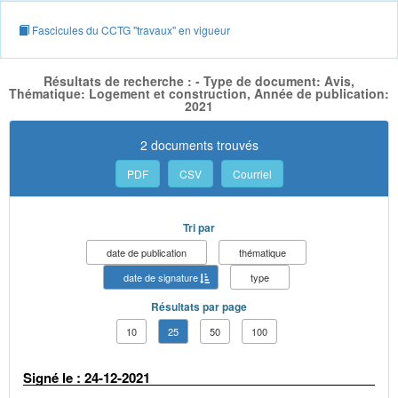
Fascicules du CCTG "travaux" en vigueur
Résultats de recherche : - Type de document: Avis,
Thématique: Logement et construction, Année de publication:
2021
2 documents trouvés
PDF
CSV
Courriel
Tri par
date de publication
thématique
date de signature
type
Résultats par page
10
25
50
100
Signé le : 24-12-2021