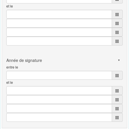
et le
entre le
et le