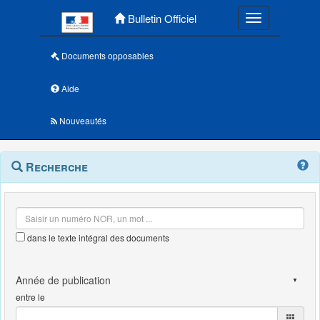
Menu principal
Bulletin Officiel
Toggle navigatio
Documents opposables
Aide
Nouveautés
Navigation
Menu
Recherche
contextuel
et
outils
annexes
dans le texte intégral des documents
entre le