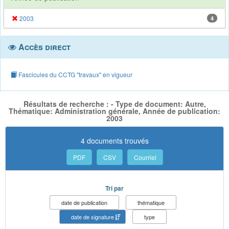
2003
4
Accès direct
Fascicules du CCTG "travaux" en vigueur
Résultats de recherche : - Type de document: Autre,
Thématique: Administration générale, Année de publication:
2003
4 documents trouvés
PDF
CSV
Courriel
Tri par
date de publication
thématique
date de signature
type