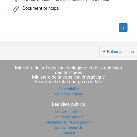
Document principal
1
Retour au menu
Navigation
transverse
Ministère de la Transition écologique et de la cohésion
des territoires
Ministère de la transition énérgétique
Secrétariat d'état chargé de la Mer
Accessibilité
Mentions légales
Les sites publics
service-public.fr
legifrance.gouv.fr
circulaire.legifrance.gouv.fr
gouvernement.fr
france.fr