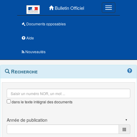
Menu principal
Bulletin Officiel
Toggle navigatio
Documents opposables
Aide
Nouveautés
Navigation
Menu
Recherche
contextuel
et
outils
annexes
dans le texte intégral des documents