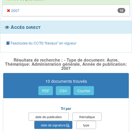
2007
10
Accès direct
Fascicules du CCTG "travaux" en vigueur
Résultats de recherche : - Type de document: Autre,
Thématique: Administration générale, Année de publication:
2007
10 documents trouvés
PDF
CSV
Courriel
Tri par
date de publication
thématique
date de signature
type