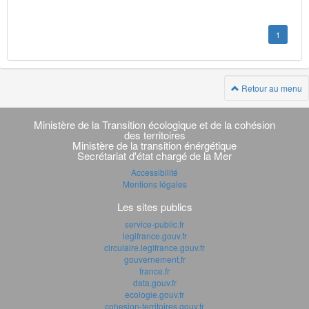
1
Retour au menu
Navigation
transverse
Ministère de la Transition écologique et de la cohésion
des territoires
Ministère de la transition énérgétique
Secrétariat d'état chargé de la Mer
Accessibilité
Mentions légales
Les sites publics
service-public.fr
legifrance.gouv.fr
circulaire.legifrance.gouv.fr
gouvernement.fr
france.fr
data.gouv.fr
ecologie.gouv.fr
cohesion-territoires.gouv.fr