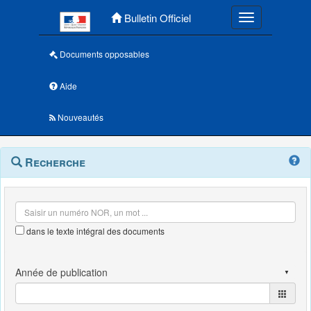
Menu principal
Bulletin Officiel
Toggle navigatio
Documents opposables
Aide
Nouveautés
Navigation
Menu
Recherche
contextuel
et
outils
annexes
dans le texte intégral des documents