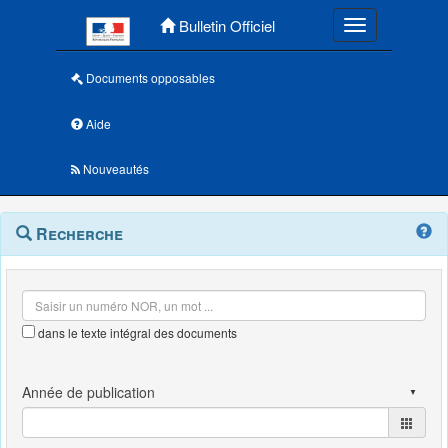
Menu principal
Bulletin Officiel
Toggle navigatio
Documents opposables
Aide
Nouveautés
Navigation
Menu
Recherche
contextuel
et
outils
annexes
dans le texte intégral des documents