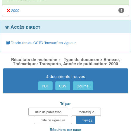
2000
4
Accès direct
Fascicules du CCTG "travaux" en vigueur
Résultats de recherche : - Type de document: Annexe,
Thématique: Transports, Année de publication: 2000
4 documents trouvés
PDF
CSV
Courriel
Tri par
date de publication
thématique
date de signature
type
Résultats par page