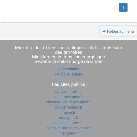
1
Retour au menu
Navigation
transverse
Ministère de la Transition écologique et de la cohésion
des territoires
Ministère de la transition énérgétique
Secrétariat d'état chargé de la Mer
Accessibilité
Mentions légales
Les sites publics
service-public.fr
legifrance.gouv.fr
circulaire.legifrance.gouv.fr
gouvernement.fr
france.fr
data.gouv.fr
ecologie.gouv.fr
cohesion-territoires.gouv.fr
mer.gouv.fr