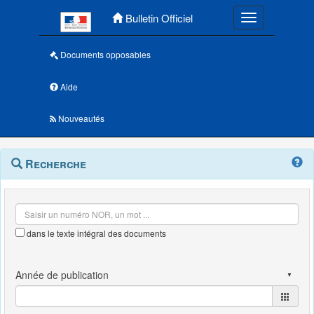
Menu principal
Bulletin Officiel
Toggle navigatio
Documents opposables
Aide
Nouveautés
Navigation
Menu
Recherche
contextuel
et
outils
annexes
dans le texte intégral des documents