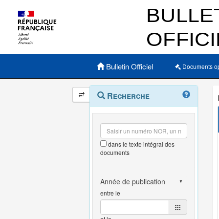
Menu principal
Bulletin Officiel
Documents o
Navigation
Menu
Recherche
contextuel
et
outils
annexes
dans le texte intégral des
documents
entre le
et le