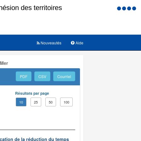
Menu
d'accessi
Nouveautés
Aide
 Mer
PDF
CSV
Courriel
Résultats par page
10
25
50
100
ication de la réduction du temps