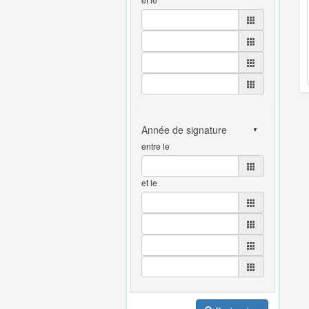
entre le
et le