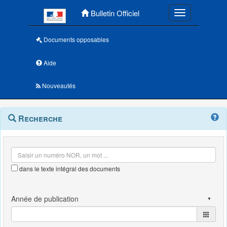
Menu principal
Bulletin Officiel
Toggle navigatio
Documents opposables
Aide
Nouveautés
Navigation
Menu
Recherche
contextuel
et
outils
annexes
dans le texte intégral des documents