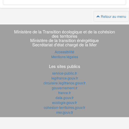
Retour au menu
Navigation
transverse
Ministère de la Transition écologique et de la cohésion
des territoires
Ministère de la transition énérgétique
Secrétariat d'état chargé de la Mer
Accessibilité
Mentions légales
Les sites publics
service-public.fr
legifrance.gouv.fr
circulaire.legifrance.gouv.fr
gouvernement.fr
france.fr
data.gouv.fr
ecologie.gouv.fr
cohesion-territoires.gouv.fr
mer.gouv.fr