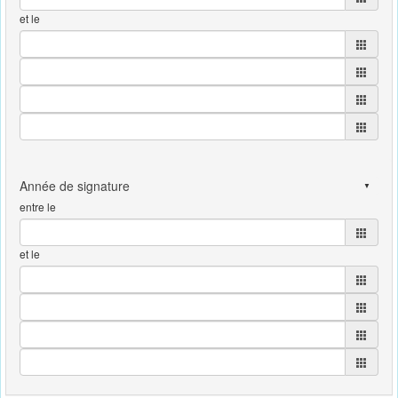
et le
entre le
et le