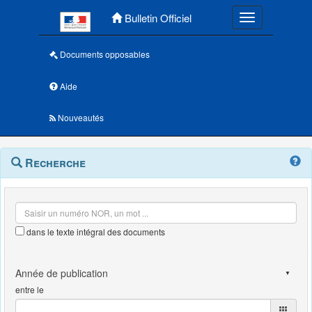
Menu principal
Bulletin Officiel
Toggle navigatio
Documents opposables
Aide
Nouveautés
Navigation
Menu
Recherche
contextuel
et
outils
annexes
dans le texte intégral des documents
entre le