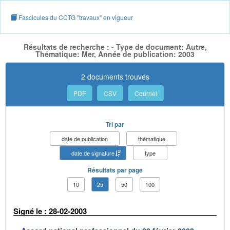
Fascicules du CCTG "travaux" en vigueur
Résultats de recherche : - Type de document: Autre,
Thématique: Mer, Année de publication: 2003
2 documents trouvés
PDF
CSV
Courriel
Tri par
date de publication
thématique
date de signature
type
Résultats par page
10
25
50
100
Signé le : 28-02-2003