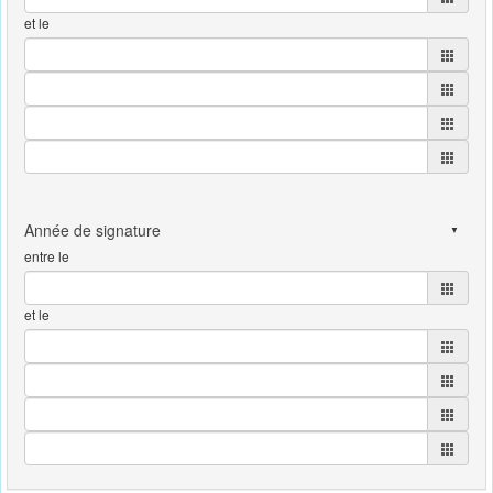
et le
entre le
et le