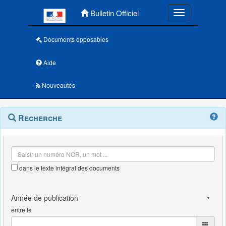
Menu principal
Bulletin Officiel
Toggle navigatio
Documents opposables
Aide
Nouveautés
Navigation
Menu
Recherche
contextuel
et
outils
annexes
dans le texte intégral des documents
entre le