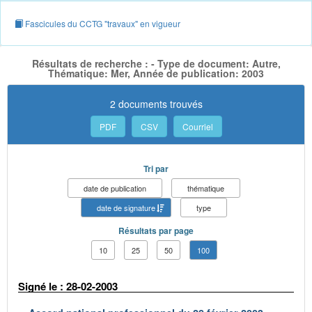
Fascicules du CCTG "travaux" en vigueur
Résultats de recherche : - Type de document: Autre,
Thématique: Mer, Année de publication: 2003
2 documents trouvés
PDF
CSV
Courriel
Tri par
date de publication
thématique
date de signature
type
Résultats par page
10
25
50
100
Signé le : 28-02-2003