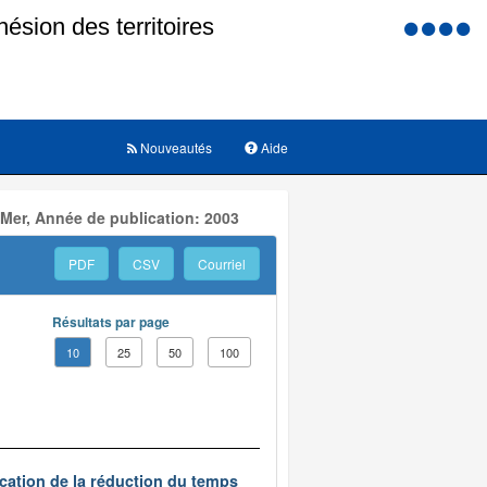
Menu
d'accessi
Nouveautés
Aide
 Mer, Année de publication: 2003
PDF
CSV
Courriel
Résultats par page
10
25
50
100
ication de la réduction du temps