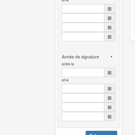
entre le
et le