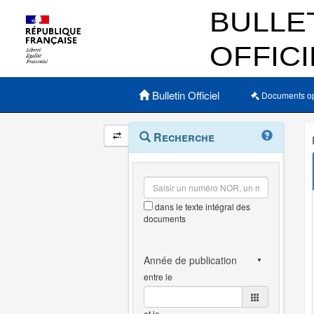
Menu principal
Bulletin Officiel
Documents o
Navigation
Menu
Recherche
contextuel
et
outils
annexes
dans le texte intégral des
documents
entre le
et le