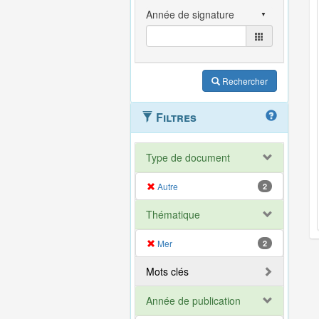
Rechercher
Filtres
Type de document
Autre
2
Thématique
Mer
2
Mots clés
Année de publication