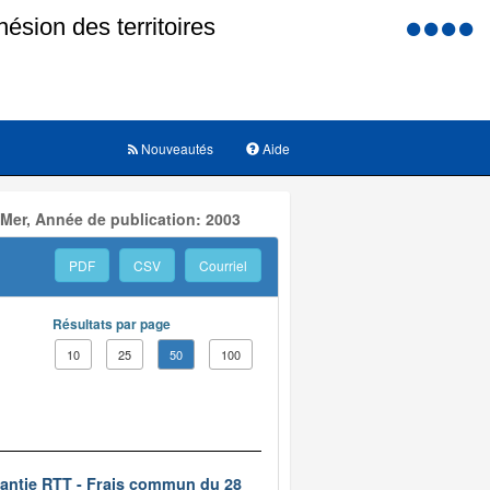
Menu
d'accessi
Nouveautés
Aide
 Mer, Année de publication: 2003
PDF
CSV
Courriel
Résultats par page
10
25
50
100
rantie RTT - Frais commun du 28