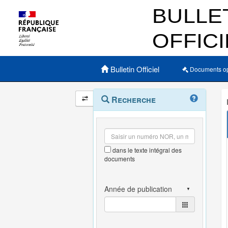
Menu principal
Bulletin Officiel
Documents o
Navigation
Menu
Recherche
contextuel
et
outils
annexes
dans le texte intégral des
documents