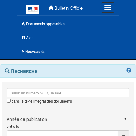
Menu principal
Bulletin Officiel
Toggle navigatio
Documents opposables
Aide
Nouveautés
Navigation
Menu
Recherche
contextuel
et
outils
annexes
dans le texte intégral des documents
entre le