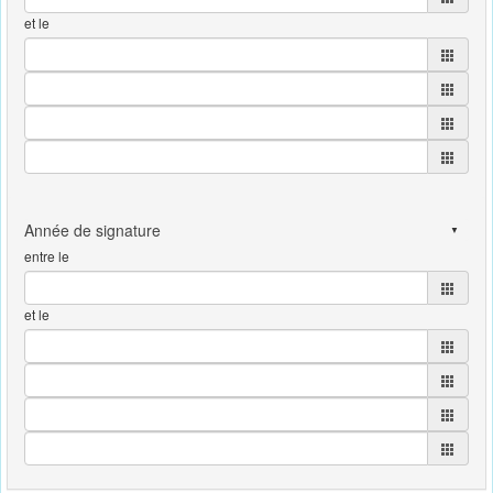
et le
entre le
et le