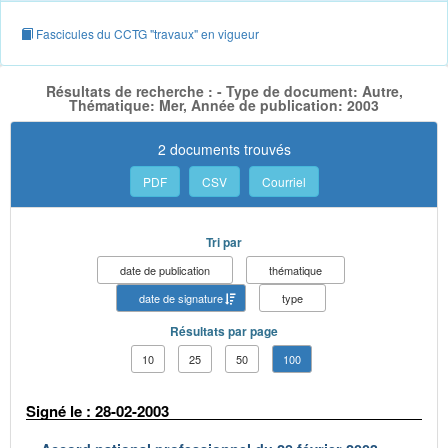
Fascicules du CCTG "travaux" en vigueur
Résultats de recherche : - Type de document: Autre,
Thématique: Mer, Année de publication: 2003
2 documents trouvés
PDF
CSV
Courriel
Tri par
date de publication
thématique
date de signature
type
Résultats par page
10
25
50
100
Signé le : 28-02-2003