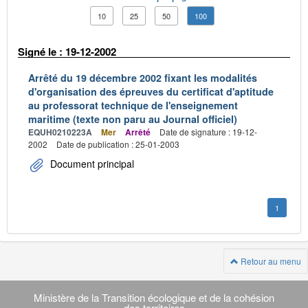
10
25
50
100
Signé le : 19-12-2002
Arrêté du 19 décembre 2002 fixant les modalités
d'organisation des épreuves du certificat d'aptitude
au professorat technique de l'enseignement
maritime (texte non paru au Journal officiel)
EQUH0210223A
Mer
Arrêté
Date de signature : 19-12-
2002
Date de publication : 25-01-2003
Document principal
1
Retour au menu
Navigation
transverse
Ministère de la Transition écologique et de la cohésion
des territoires