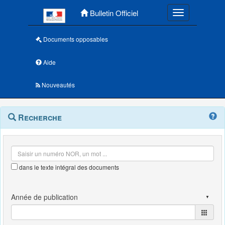
Menu principal
Bulletin Officiel
Toggle navigatio
Documents opposables
Aide
Nouveautés
Navigation
Menu
Recherche
contextuel
et
outils
annexes
dans le texte intégral des documents