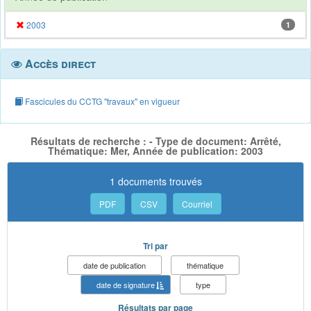
2003
1
Accès direct
Fascicules du CCTG "travaux" en vigueur
Résultats de recherche : - Type de document: Arrêté,
Thématique: Mer, Année de publication: 2003
1 documents trouvés
PDF
CSV
Courriel
Tri par
date de publication
thématique
date de signature
type
Résultats par page