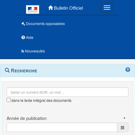
Menu principal
Bulletin Officiel
Toggle navigatio
Documents opposables
Aide
Nouveautés
Navigation
Menu
Recherche
contextuel
et
outils
annexes
dans le texte intégral des documents