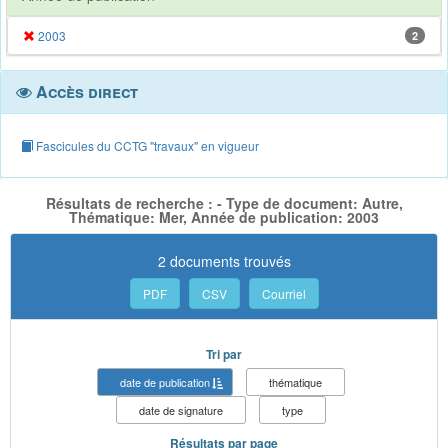
2003
2
Accès direct
Fascicules du CCTG "travaux" en vigueur
Résultats de recherche : - Type de document: Autre,
Thématique: Mer, Année de publication: 2003
2 documents trouvés
PDF
CSV
Courriel
Tri par
date de publication
thématique
date de signature
type
Résultats par page