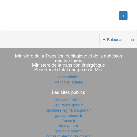
1
Retour au menu
Navigation
transverse
Ministère de la Transition écologique et de la cohésion
des territoires
Ministère de la transition énérgétique
Secrétariat d'état chargé de la Mer
Accessibilité
Mentions légales
Les sites publics
service-public.fr
legifrance.gouv.fr
circulaire.legifrance.gouv.fr
gouvernement.fr
france.fr
data.gouv.fr
ecologie.gouv.fr
cohesion-territoires.gouv.fr