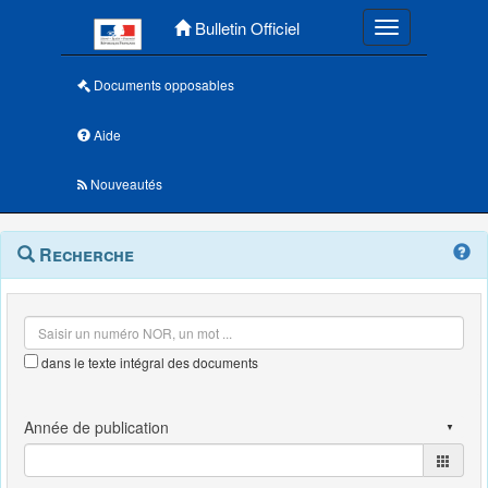
Menu principal
Bulletin Officiel
Toggle navigatio
Documents opposables
Aide
Nouveautés
Navigation
Menu
Recherche
contextuel
et
outils
annexes
dans le texte intégral des documents