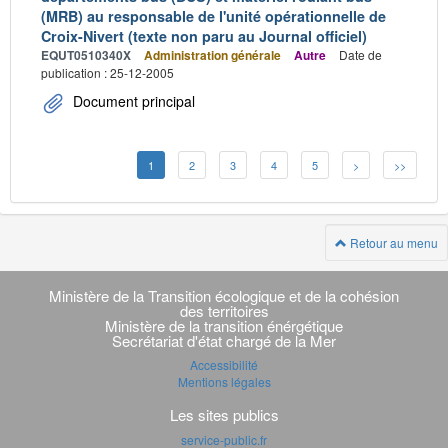
(MRB) au responsable de l'unité opérationnelle de
Croix-Nivert (texte non paru au Journal officiel)
EQUT0510340X
Administration générale
Autre
Date de
publication : 25-12-2005
Document principal
1
2
3
4
5
>
>>
Retour au menu
Navigation
transverse
Ministère de la Transition écologique et de la cohésion
des territoires
Ministère de la transition énérgétique
Secrétariat d'état chargé de la Mer
Accessibilité
Mentions légales
Les sites publics
service-public.fr