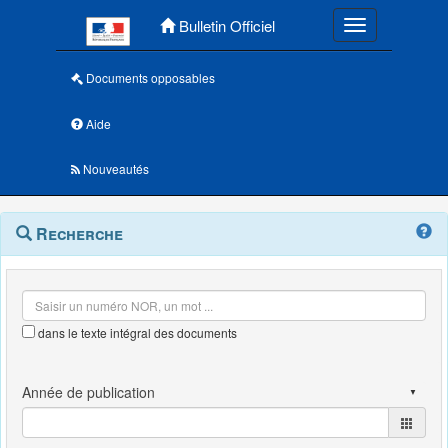
Menu principal
Bulletin Officiel
Toggle navigatio
Documents opposables
Aide
Nouveautés
Navigation
Menu
Recherche
contextuel
et
outils
annexes
dans le texte intégral des documents