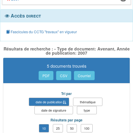
Accès direct
Fascicules du CCTG "travaux" en vigueur
Résultats de recherche : - Type de document: Avenant, Année
de publication: 2007
5 documents trouvés
PDF
CSV
Courriel
Tri par
date de publication
thématique
date de signature
type
Résultats par page
10
25
50
100