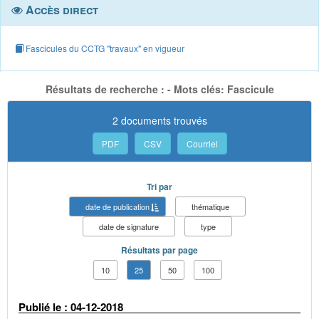
Accès direct
Fascicules du CCTG "travaux" en vigueur
Résultats de recherche : - Mots clés: Fascicule
2 documents trouvés
PDF
CSV
Courriel
Tri par
date de publication
thématique
date de signature
type
Résultats par page
10
25
50
100
Publié le : 04-12-2018