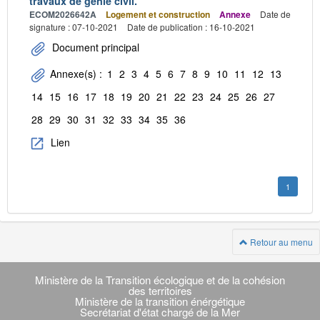
travaux de génie civil.
ECOM2026642A
Logement et construction
Annexe
Date de
signature : 07-10-2021
Date de publication : 16-10-2021
Document principal
Annexe(s) :
1
2
3
4
5
6
7
8
9
10
11
12
13
14
15
16
17
18
19
20
21
22
23
24
25
26
27
28
29
30
31
32
33
34
35
36
Lien
1
Retour au menu
Navigation
transverse
Ministère de la Transition écologique et de la cohésion
des territoires
Ministère de la transition énérgétique
Secrétariat d'état chargé de la Mer