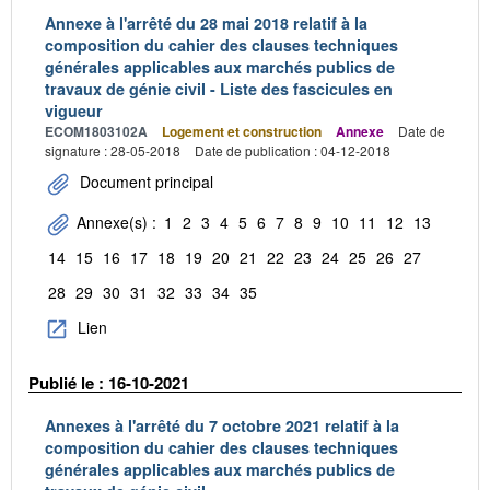
Annexe à l'arrêté du 28 mai 2018 relatif à la
composition du cahier des clauses techniques
générales applicables aux marchés publics de
travaux de génie civil - Liste des fascicules en
vigueur
ECOM1803102A
Logement et construction
Annexe
Date de
signature : 28-05-2018
Date de publication : 04-12-2018
Document principal
Annexe(s) :
1
2
3
4
5
6
7
8
9
10
11
12
13
14
15
16
17
18
19
20
21
22
23
24
25
26
27
28
29
30
31
32
33
34
35
Lien
Publié le : 16-10-2021
Annexes à l'arrêté du 7 octobre 2021 relatif à la
composition du cahier des clauses techniques
générales applicables aux marchés publics de