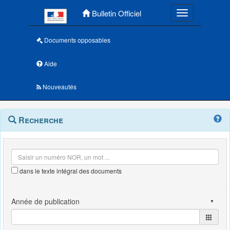
Menu principal
Bulletin Officiel
Toggle navigatio
Documents opposables
Aide
Nouveautés
Navigation
Menu
Recherche
contextuel
et
outils
annexes
dans le texte intégral des documents