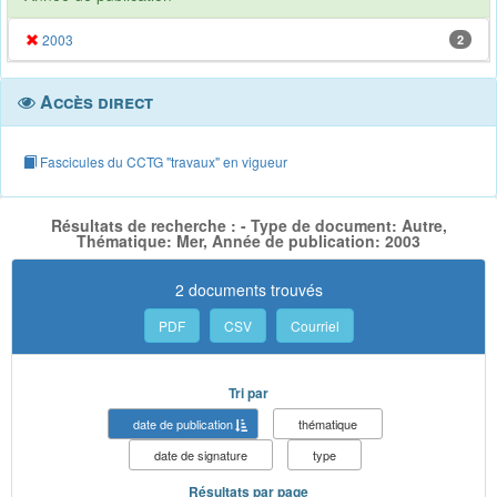
2003
2
Accès direct
Fascicules du CCTG "travaux" en vigueur
Résultats de recherche : - Type de document: Autre,
Thématique: Mer, Année de publication: 2003
2 documents trouvés
PDF
CSV
Courriel
Tri par
date de publication
thématique
date de signature
type
Résultats par page