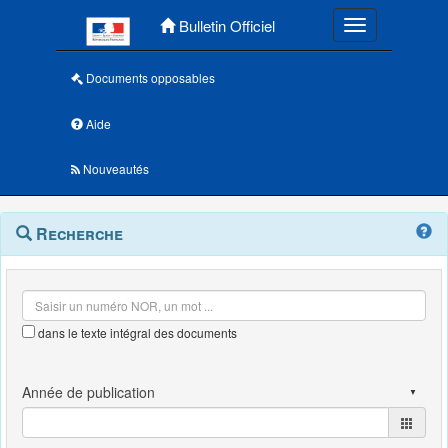
Menu principal
Bulletin Officiel
Toggle navigatio
Documents opposables
Aide
Nouveautés
Navigation
Menu
Recherche
contextuel
et
outils
annexes
dans le texte intégral des documents