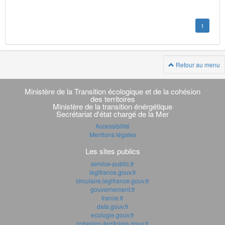
1
Retour au menu
Navigation
transverse
Ministère de la Transition écologique et de la cohésion
des territoires
Ministère de la transition énérgétique
Secrétariat d'état chargé de la Mer
Accessibilité
Mentions légales
Les sites publics
service-public.fr
legifrance.gouv.fr
circulaire.legifrance.gouv.fr
gouvernement.fr
france.fr
data.gouv.fr
ecologie.gouv.fr
cohesion-territoires.gouv.fr