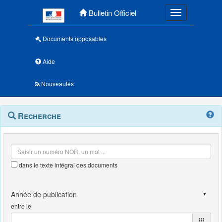
Menu principal
Bulletin Officiel
Toggle navigatio
Documents opposables
Aide
Nouveautés
Navigation
Menu
Recherche
contextuel
et
outils
annexes
dans le texte intégral des documents
entre le