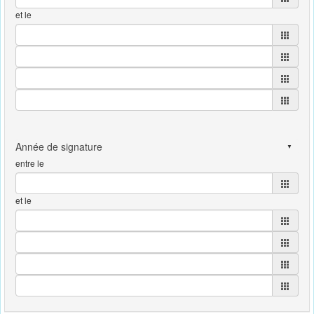
et le
entre le
et le