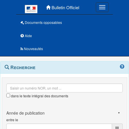
Menu principal
Bulletin Officiel
Toggle navigatio
Documents opposables
Aide
Nouveautés
Navigation
Menu
Recherche
contextuel
et
outils
annexes
dans le texte intégral des documents
entre le