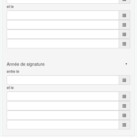
et le
entre le
et le