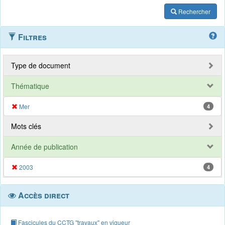
Rechercher
Filtres
Type de document
Thématique
Mer
4
Mots clés
Année de publication
2003
4
Accès direct
Fascicules du CCTG "travaux" en vigueur