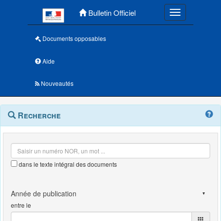
Menu principal
Bulletin Officiel
Toggle navigatio
Documents opposables
Aide
Nouveautés
Navigation
Menu
Recherche
contextuel
et
outils
annexes
dans le texte intégral des documents
entre le