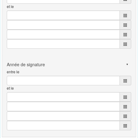
et le
entre le
et le