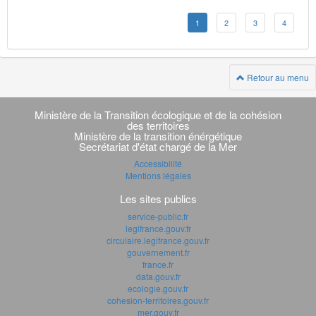
1
2
3
4
Retour au menu
Navigation
transverse
Ministère de la Transition écologique et de la cohésion
des territoires
Ministère de la transition énérgétique
Secrétariat d'état chargé de la Mer
Accessibilité
Mentions légales
Les sites publics
service-public.fr
legifrance.gouv.fr
circulaire.legifrance.gouv.fr
gouvernement.fr
france.fr
data.gouv.fr
ecologie.gouv.fr
cohesion-territoires.gouv.fr
mer.gouv.fr