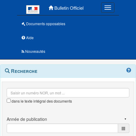
Menu principal
Bulletin Officiel
Toggle navigatio
Documents opposables
Aide
Nouveautés
Navigation
Menu
Recherche
contextuel
et
outils
annexes
dans le texte intégral des documents