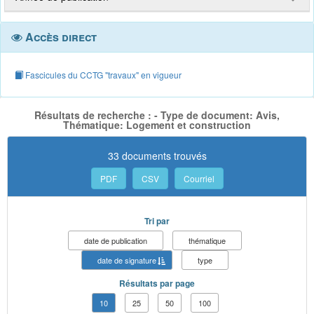
Accès direct
Fascicules du CCTG "travaux" en vigueur
Résultats de recherche : - Type de document: Avis,
Thématique: Logement et construction
33 documents trouvés
PDF
CSV
Courriel
Tri par
date de publication
thématique
date de signature
type
Résultats par page
10
25
50
100