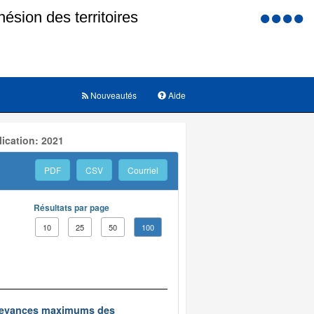
Menu
d'accessi
Nouveautés
Aide
ication: 2021
PDF
CSV
Courriel
Résultats par page
10
25
50
100
 redevances maximums des