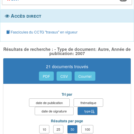
Accès direct
Fascicules du CCTG "travaux" en vigueur
Résultats de recherche : - Type de document: Autre, Année de
publication: 2007
21 documents trouvés
PDF
CSV
Courriel
Tri par
date de publication
thématique
date de signature
type
Résultats par page
10
25
50
100