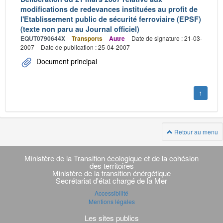
modifications de redevances instituées au profit de
l'Etablissement public de sécurité ferroviaire (EPSF)
(texte non paru au Journal officiel)
EQUT0790644X
Transports
Autre
Date de signature : 21-03-
2007
Date de publication : 25-04-2007
Document principal
1
Retour au menu
Navigation
transverse
Ministère de la Transition écologique et de la cohésion
des territoires
Ministère de la transition énérgétique
Secrétariat d'état chargé de la Mer
Accessibilité
Mentions légales
Les sites publics