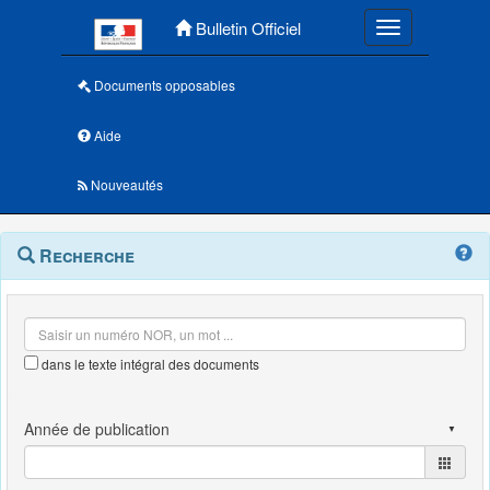
Menu principal
Bulletin Officiel
Toggle navigatio
Documents opposables
Aide
Nouveautés
Navigation
Menu
Recherche
contextuel
et
outils
annexes
dans le texte intégral des documents