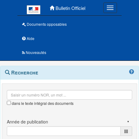
Menu principal
Bulletin Officiel
Toggle navigatio
Documents opposables
Aide
Nouveautés
Navigation
Menu
Recherche
contextuel
et
outils
annexes
dans le texte intégral des documents