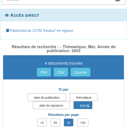
Accès direct
Fascicules du CCTG "travaux" en vigueur
Résultats de recherche : - Thématique: Mer, Année de
publication: 2003
4 documents trouvés
PDF
CSV
Courriel
Tri par
date de publication
thématique
date de signature
type
Résultats par page
10
25
50
100