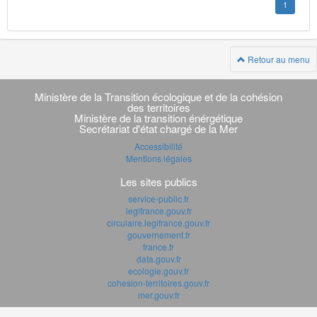
1
Retour au menu
Navigation
transverse
Ministère de la Transition écologique et de la cohésion
des territoires
Ministère de la transition énérgétique
Secrétariat d'état chargé de la Mer
Accessibilité
Mentions légales
Les sites publics
service-public.fr
legifrance.gouv.fr
circulaire.legifrance.gouv.fr
gouvernement.fr
france.fr
data.gouv.fr
ecologie.gouv.fr
cohesion-territoires.gouv.fr
mer.gouv.fr