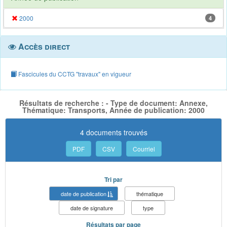
2000
4
Accès direct
Fascicules du CCTG "travaux" en vigueur
Résultats de recherche : - Type de document: Annexe,
Thématique: Transports, Année de publication: 2000
4 documents trouvés
PDF
CSV
Courriel
Tri par
date de publication
thématique
date de signature
type
Résultats par page