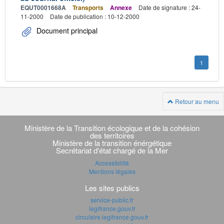
EQUT0001668A
Transports
Annexe
Date de signature : 24-
11-2000
Date de publication : 10-12-2000
Document principal
1
Retour au menu
Navigation
transverse
Ministère de la Transition écologique et de la cohésion
des territoires
Ministère de la transition énérgétique
Secrétariat d'état chargé de la Mer
Accessibilité
Mentions légales
Les sites publics
service-public.fr
legifrance.gouv.fr
circulaire.legifrance.gouv.fr