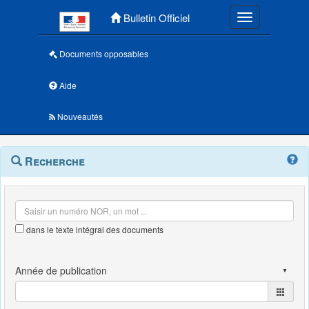
Menu principal
Bulletin Officiel
Toggle navigatio
Documents opposables
Aide
Nouveautés
Navigation
Menu
Recherche
contextuel
et
outils
annexes
dans le texte intégral des documents