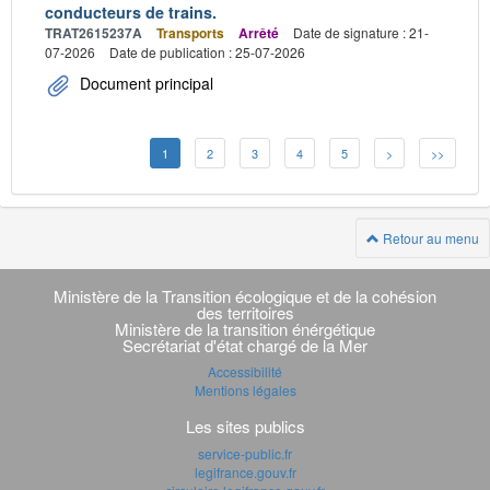
conducteurs de trains.
TRAT2615237A
Transports
Arrêté
Date de signature : 21-
07-2026
Date de publication : 25-07-2026
Document principal
1
2
3
4
5
>
>>
Retour au menu
Navigation
transverse
Ministère de la Transition écologique et de la cohésion
des territoires
Ministère de la transition énérgétique
Secrétariat d'état chargé de la Mer
Accessibilité
Mentions légales
Les sites publics
service-public.fr
legifrance.gouv.fr