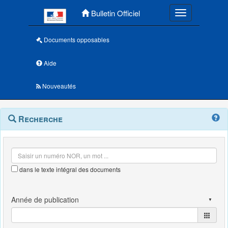
Menu principal
Bulletin Officiel
Toggle navigatio
Documents opposables
Aide
Nouveautés
Navigation
Menu
Recherche
contextuel
et
outils
annexes
dans le texte intégral des documents