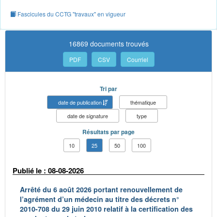
Fascicules du CCTG "travaux" en vigueur
16869 documents trouvés
PDF
CSV
Courriel
Tri par
date de publication
thématique
date de signature
type
Résultats par page
10
25
50
100
Publié le : 08-08-2026
Arrêté du 6 août 2026 portant renouvellement de
l’agrément d’un médecin au titre des décrets n°
2010-708 du 29 juin 2010 relatif à la certification des