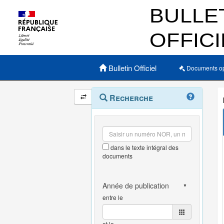
Menu principal
Bulletin Officiel
Documents o
Navigation
Menu
Recherche
contextuel
et
outils
annexes
dans le texte intégral des
documents
entre le
et le