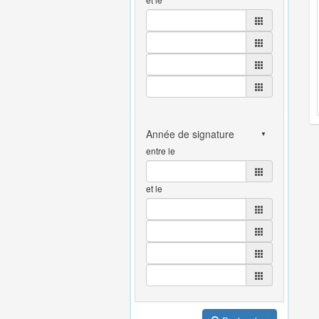
entre le
et le