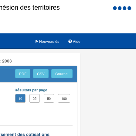
Menu
d'accessi
Nouveautés
Aide
: 2003
PDF
CSV
Courriel
Résultats par page
10
25
50
100
oursement des cotisations