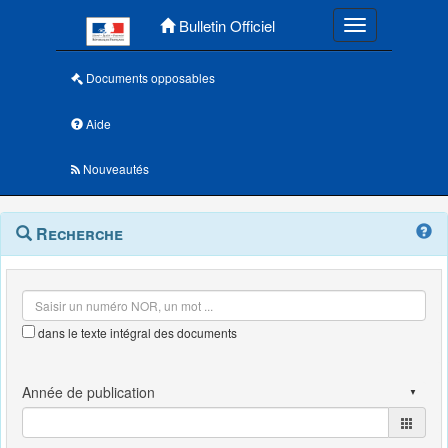
Menu principal
Bulletin Officiel
Toggle navigatio
Documents opposables
Aide
Nouveautés
Navigation
Menu
Recherche
contextuel
et
outils
annexes
dans le texte intégral des documents