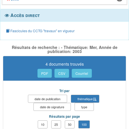
Accès direct
Fascicules du CCTG "travaux" en vigueur
Résultats de recherche : - Thématique: Mer, Année de
publication: 2003
4 documents trouvés
PDF
CSV
Courriel
Tri par
date de publication
thématique
date de signature
type
Résultats par page
10
25
50
100