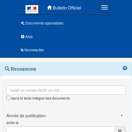
Menu principal
Bulletin Officiel
Toggle navigatio
Documents opposables
Aide
Nouveautés
Navigation
Menu
Recherche
contextuel
et
outils
annexes
dans le texte intégral des documents
entre le