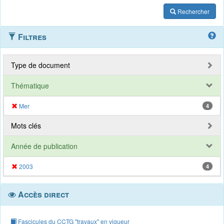
Rechercher
Filtres
Type de document
Thématique
Mer
4
Mots clés
Année de publication
2003
4
Accès direct
Fascicules du CCTG "travaux" en vigueur