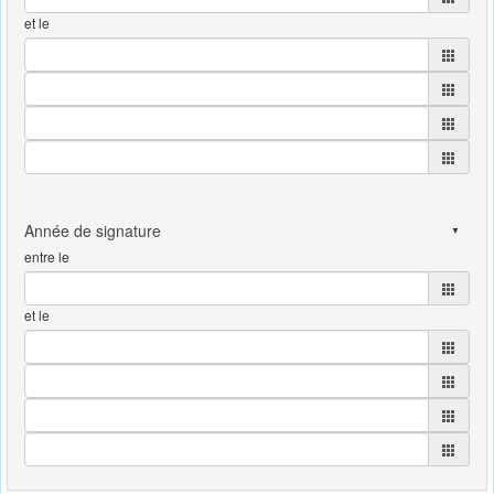
et le
entre le
et le