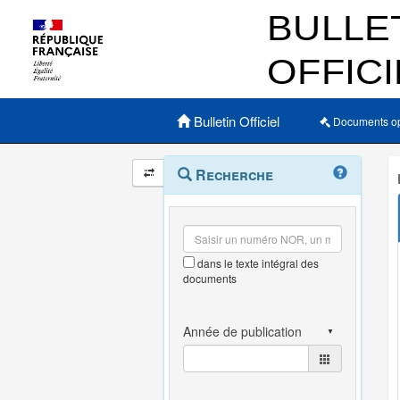
Menu principal
Bulletin Officiel
Documents o
Navigation
Menu
Recherche
contextuel
et
outils
annexes
dans le texte intégral des
documents