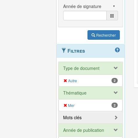
Rechercher
Filtres
Type de document
Autre
2
Thématique
Mer
2
Mots clés
Année de publication