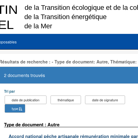
pposables
Résultats de recherche : - Type de document: Autre, Thématique:
2 documents trouvés
Tri par
date de publication
thématique
date de signature
type
Type de document : Autre
Accord national pêche artisanale rémunération minimale ga