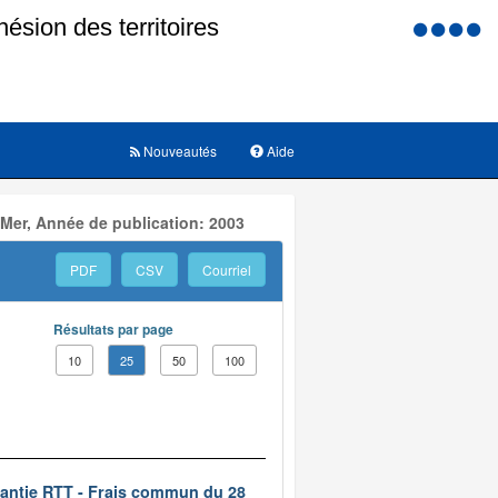
Menu
d'accessi
Nouveautés
Aide
 Mer, Année de publication: 2003
PDF
CSV
Courriel
Résultats par page
10
25
50
100
rantie RTT - Frais commun du 28